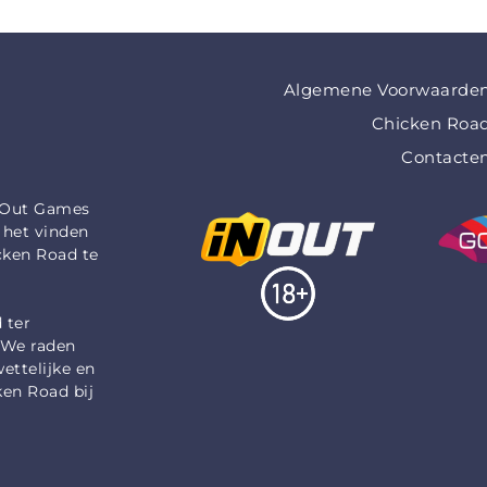
Algemene Voorwaarde
Chicken Roa
Contacte
InOut Games
 het vinden
cken Road te
 ter
. We raden
ettelijke en
ken Road bij