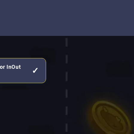
or InOut
✓