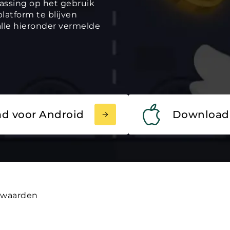
assing op het gebruik
latform te blijven
alle hieronder vermelde
d voor Android
Download 
rwaarden