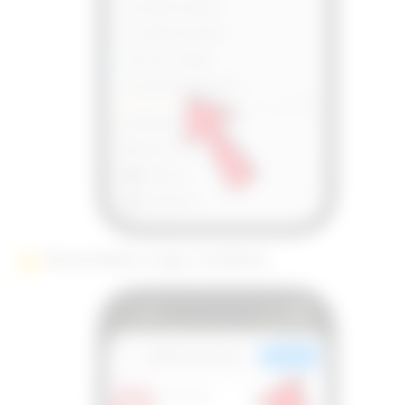
Dá um Nome à App e Confirma