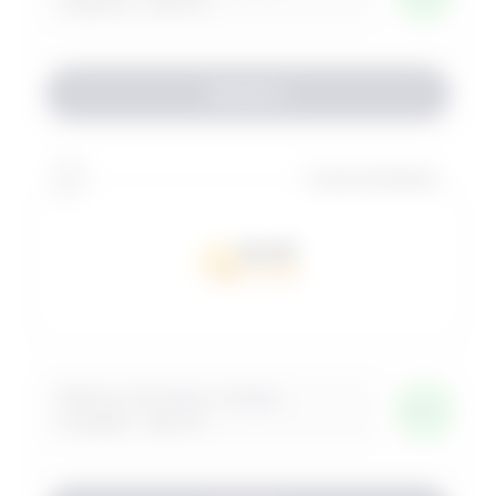
15,000 € + 350 FS
Registrar
4
Comunidade
Bónus de boas-vindas
9.7
10.000€ + 300 FS