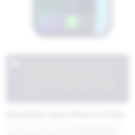
O ícone aparecerá ao lado das tuas apps e
dará acesso imediato ao jogo. A app
funciona de forma fluida na maioria dos
dispositivos iOS e suporta animações de
chamas e outros efeitos visuais utilizados
no jogo.
Requisitos para iPhone & iPad
Para executar a aplicação Chicken Road no iOS, o teu
dispositivo precisa de cumprir
as especificações