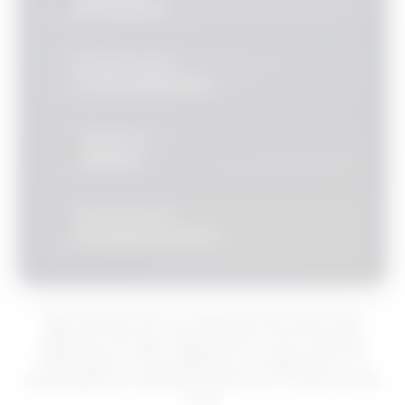
Processador
ESPECIFICAÇÃO
⚡
1.4 GHz Quad-Core
REQUISITO
📶
Internet
ESPECIFICAÇÃO
🌐
4G estável ou Wi-Fi
Não precisas de um telemóvel de topo para
desfrutar do jogo. Dispositivos mais recentes
melhorarão a velocidade de carregamento e a
capacidade de resposta durante as rondas de alto
risco.