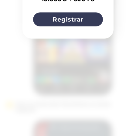
Registrar
Toca no Ícone dos Três Pontos no Canto
Superior