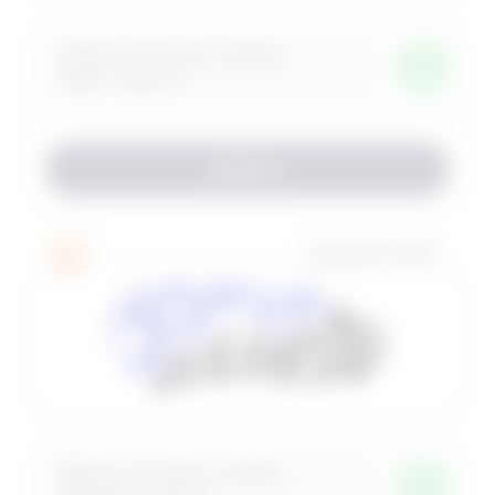
Bónus de boas-vindas
9.9
100% + 200 FS
Registrar
3
Suporte 24/7
Bónus de boas-vindas
9.8