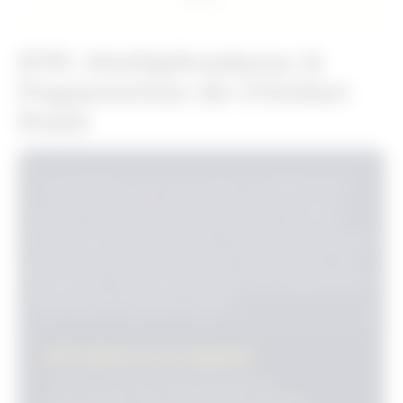
RTP, Multiplicadores &
Pagamentos do Chicken
Road
Compreender como funcionam os pagamentos
no Chicken Road é importante antes de jogar a
dinheiro real em Portugal. Este jogo combina
volatilidade média-alta com uma estrutura de RTP
sólida, onde os ganhos podem não aparecer com
frequência, mas podem proporcionar pagamentos
significativos quando surgem.
RTP (Retorno ao Jogador)
O RTP no Chicken Road representa a
percentagem teórica de todas as apostas